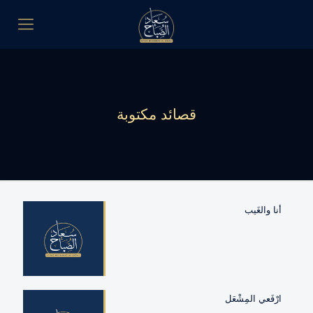
قصائد مكتوبة
أنا‭ ‬والغَيب
ارْفَعي‭ ‬المِشْعَل