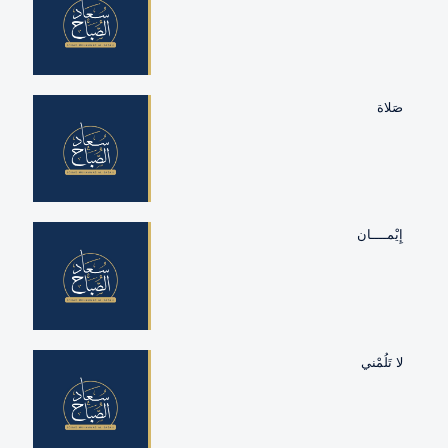
صَلاة
إِيْمــــان
لا‭ ‬تَلُمْني