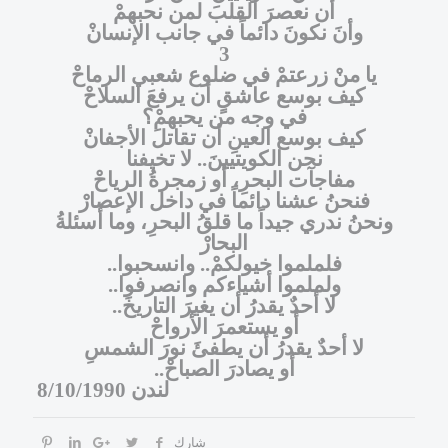
أن نعصرَ القلبَ لمن نحبهمْ
وأنَ نكونَ دائماً في جانب الإنسانْ
3
يا منْ زرعتمْ في ضلوع شعبي الرماحْ
كيف بوسع عاشقٍ أن يرفعَ السلاحْ
في وجه من يحبهمْ؟
كيف بوسع العينِ أن تقاتلَ الأجفانْ
نحن الكويتيينَ.. لا تخيفنا
مفاجآت البحرِ،
أو زمجرةُ الرياحْ
فنحنُ عشنا دائماً في داخل الإعصارْ
ونحنُ ندري جيداً ما قلقُ البحرِ،
وما أسئلةُ
البحارْ
فلملموا خيولكمْ..
وانسحبوا
..
ولملموا أشياءكم وانصرفوا
..
لا أحدٌ يقدرُ أن يغيرَ التاريخَ
..
أو يستعمرَ الأرواحْ
لا أحدٌ يقدرُ أن يطفئَ نورَ الشمسِ
أو يصادرَ الصباحْ
..
لندن 8/10/1990
شارك