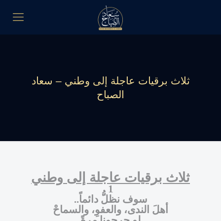
ثلاث برقيات عاجلة إلى وطني – سعاد
الصباح
ثلاث برقيات
عاجلة إلى وطني
1
سوف نظلُّ دائماً
..
أهلَ الندى،
والعفوِ،
والسماحْ
لو جرحونا مرةً