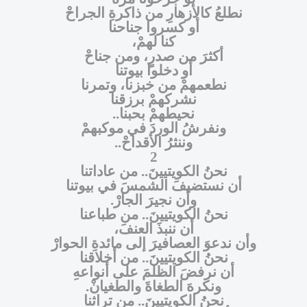
نطلعُ كالأزهارِ من ذاكرةِ الجراحْ
أو كسروا جناحنا
كنا لهمْ،
أكثرَ من صدرٍ،
ومن جناحْ
أو دخلوا بيوتنا
نطعمهمْ من خبزنا، وتمرنا
نشركهمْ برزقنا
نحيطهمْ بحبنا
..
ونفرشُ الوردَ في موكبهمْ
وننثرُ الأقداحْ
..
2
نحنُ الكويتيينَ.. من عاداتنا
أن نستضيفَ الشمسَ في بيوتنا
وأن نجيرَ الجارْ
.
نحنُ الكويتيينَ.. من طباعنا
أن ننبذَ العنفَ،
وأن ندعوَ العصافيرَ إلى مائدةِ الحوارْ
نحنُ الكويتيينَ.. من أخلاقنا
أن نرفضَ الظلمَ على أنواعهِ
ونكرهَ الطغاةَ والطغيانْ
.
نحنُ الكويتيينَ.. من تراثنا