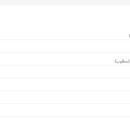
ي (مطلوب)