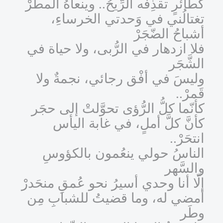
كطائرٍ تقذِفُه الرِّيحُ.. وينعاهُ المطرْ
تغتالُني في وَحدتي الخرساءِ،
أشباحُ الضّجَرْ
فلا ازدهار في الرُّبى، ولا حياة في
الشَّجَر
وليسَ في أفْق رجائي، نجمةٌ ولا
قَمرْ..
كأنّما كلُّ الرُّؤى تحوَّلتْ إلى حجَر
كأنَّ كلَّ أملٍ، في غابة اليأس
انتحَرْ..
الناسُ حولي ينعُمون بالكؤوسِ
والسَّهر
إلّا أنا وحدي أسيرُ نحو عُمقِ منحَدرْ
أمضي له، وما قضيتُ للشبابِ مِن
وطَر