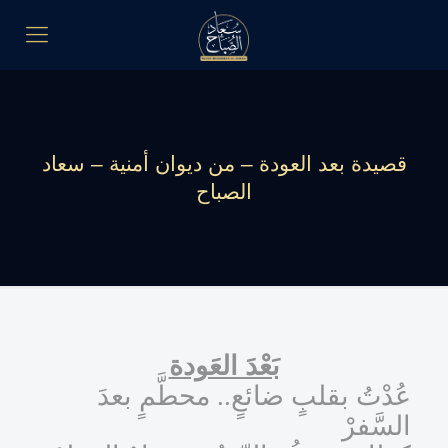
قصيدة بعد العودة – من ديوان أمنية – سعاد
الصباح
بَعْدَ العَودة
عُدْتُ بقلبٍ ضائعٍ.. محطَّمٍ بعدَ
السَّفرْ