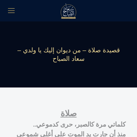
قصيدة صلاة – من ديوان إليك يا ولدي –
سعاد الصباح
صلاة
كلماتي مرة كالصبر، حرى كدموعي..
منذ أن جارت يد الموت على أغلى شموعي