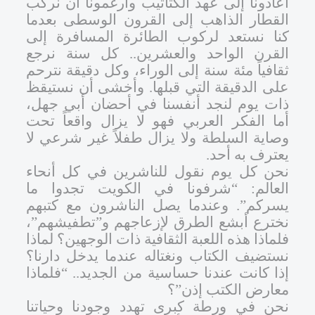
أعادونا إلى عهد الكتاتيب وأرغمونا أن نركب
القطار الذاهب إلى القرون الوسطى بعدما
كنا نستعد لركوب الطائرة المسافرة إلى
القرن الواحد والعشرين.. كل سنة نرجع
ثقافياً مئة سنة إلى الوراء، وكل دقيقة نترحم
على الدقيقة التي قبلها. وأخشى أن نستيقظ
ذات يوم لنجد أنفسنا في أحضان أبي جهل،
أما الفكر العربي فهو لا يزال واقعاً تحت
وصاية السلطة ولا يزال طفلاً غير شرعي لا
يعترف به أحد.
نحن كل يوم نقول للناشرين في كل أنحاء
العالم: “شرفونا في الكويت تجدوا ما
يسركم”. وعندما يصل الناشرون مع كتبهم
نخترع أبشع الطرق لإزعاجهم و”تطفيشهم”،
فلماذا هذه اللعبة الثقافية ذات الوجهين؟ لماذا
نستضيف الكتاب ونغتاله عندما يدخل دارنا؟
إذا كانت عندنا حساسية من الجديد.. “فلماذا
معارض الكتب إذن”؟
نحن في ورطة كبرى تهدد وجودنا وحياتنا