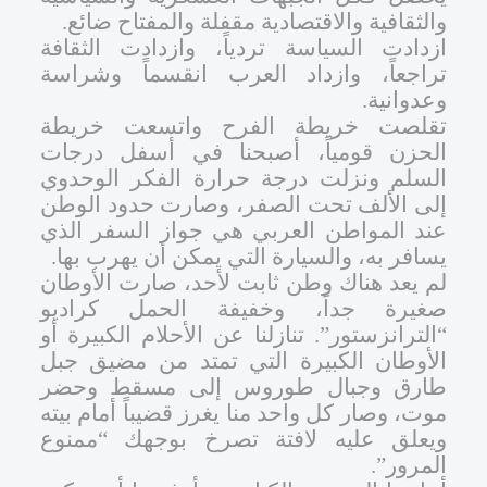
والثقافية والاقتصادية مقفلة والمفتاح ضائع.
ازدادت السياسة تردياً، وازدادت الثقافة
تراجعاً، وازداد العرب انقسماً وشراسة
وعدوانية.
تقلصت خريطة الفرح واتسعت خريطة
الحزن قومياً، أصبحنا في أسفل درجات
السلم ونزلت درجة حرارة الفكر الوحدوي
إلى الألف تحت الصفر، وصارت حدود الوطن
عند المواطن العربي هي جواز السفر الذي
يسافر به، والسيارة التي يمكن أن يهرب بها.
لم يعد هناك وطن ثابت لأحد، صارت الأوطان
صغيرة جداً، وخفيفة الحمل كراديو
“الترانزستور”. تنازلنا عن الأحلام الكبيرة أو
الأوطان الكبيرة التي تمتد من مضيق جبل
طارق وجبال طوروس إلى مسقط وحضر
موت، وصار كل واحد منا يغرز قضيباً أمام بيته
ويعلق عليه لافتة تصرخ بوجهك “ممنوع
المرور”.