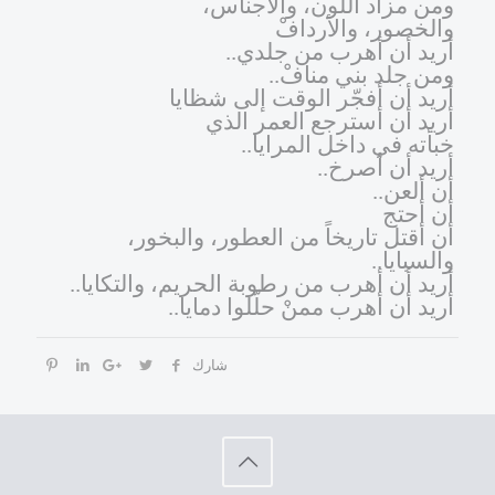
ومن مزاد اللون، والأجناس،
والخصور، والأردافْ
أريد أن أهرب من جلدي..
ومن جلد بني منافْ..
أريد أن أفجّر الوقت إلى شظايا
أريد أن أسترجع العمر الذي
خبأته في داخل المرايا..
أريد أن أصرخ..
أن ألعن..
أن أحتج
أن أقتل تاريخاً من العطور، والبخور،
والسبايا..
أريد أن أهرب من رطوبة الحريم، والتكايا..
أريد أن أهرب ممنْ حلّلوا دمايا..
شارك