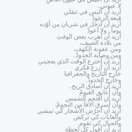
لا عيوني..
أريد أن ألبس في تنقلي
قبعة الرعودْ
أريد أن أدخل في شريان من أوّده
يوماً.. ولا أعودْ
أريد أن أهرب بعض الوقتِ
من بلادة الصيف،
ومن عفونة الكهف،
ومن وصاية الجدودْ..
أريد أن أخترع الوقت الذي يعجبني
أريد أن أزرع فكري
خارج التاريخ والجغرافيا
وخارج الحدودْ..
أريد أن أصادق الريح..
وأن أعانق الغيومْ
أريد أن أقتحم الشمس
وأن أسرق آلافاً من النجومْ.
أريد أن أحرّض الأشجار كي تمشي
والغابات كي تركض
والجبال كي تقوم.
أريد أن أقول كل لحظة