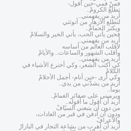
فمنْ فمي-حين أقول-
تطلعُ الكرومْ..
أريد من يفهمني..
لتطلع الأزهار من أنوثتي
ويكثر الحمامْ..
فحين يأتي الحب، يأتي الخير والسلامْ
أريد من يفهمني..
لأقلب العالم من أساسه
وأقلب الشهور والساعات.. والأيامْ
أريد من يفهمني..
كي أكتب الشعر، وكي أخترع الأشياء في
الكلامْ
وكي أرى -حين أنام- أجمل الأحلامْ
أريد من يشدّني من يدي..
يوماً..
ويرميني على ضفائر الغمامْ..
أريد أن أقول ما أقوله..
من دون أن يتبعني السيّافْ
ودون أن أدفن في قبر من العادات،
والأعرافْ
أريد أن أهرب من بشاعة التجار في البازارْ