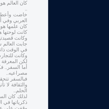
كان العالم هو
..
خاضت وأعطت و
العربي وفي أ
كان علمها هو 
كانت لوحتها ه
وكانت قصيدتها
جابت العالم شر
في الوقت ذاته 
وكانت للتجارب
لكن المعرفة ت
أما السفر.. ف
مصراعيه..
فبالسفر تتحقق 
والثقافة لا ت
الحلم..
لذلك كان الس
ذكرياتها في 
وقفت على عاد