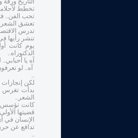
التاريخ ورقة و
تخطط لأحلامها 
تحب الفن.. ف
تعشق الشعر..
تدرس الاقتصاد
تنشر رأيها في
يوم كانت أو
الدكتوراه..
آه يا أحبابي.
آه.. لو تعرفون
..
لكن إنجازات س
بدأت تغرس بذ
الشعر..
كانت تؤسس نف
قضيتها الأولى
الإنسان في أي
تدافع عن حريت
..