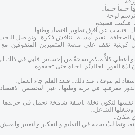
رقة..
حلماً حلماً..
ترسم لوحة
 فتكتب قصيدة
.. فتبحث عن آفاق تطوير اقتصاد وطنها
 الصحافة.. تقيم أمسية.. تناقش فكرة.. وتواصل النحت
ل كويتية تقف على منصة المتميزين المتفوقين م
. لو أعطي كلاًّ منكم نسخةً من إحساس قلبي في ذلك الي
 لذة الفوز، لجالدتُّم الحياة حتى تحققوه..
عاد لم تتوقف عند ذلك.. فبعد العلم جاء العمل.
ور معرفتها في تربة وطنها.. عبر التخصص الاقتصادي
سها لتكون نخلة باسقة شامخة تحمل في جريدها قضايا
 وشغلها الشاغل..
 مكان..
ه، وتطالبُ بحقه في التعليم والتفكير والتعبير والعيش 