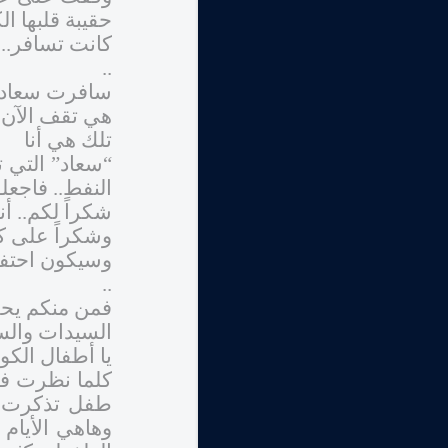
حقيبة قلبها ا
كانت تسافر.. 
..
سافرت سعاد إ
هي تقف الآن أ
تلك هي أنا
“سعاد” التي ت
النفط.. فاجعل
شكراً لكم.. أنت
وشكراً على ك
وسيكون احتفال
..
فمن منكم يحب
السيدات والس
يا أطفال الكو
كلما نظرت في
طفل تذكرت كيف
وهاهي الأيام