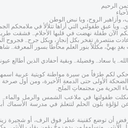
حمن الرحيم
لأحباء
ب، وأزاهير الروح، ويا نبض الوطن
.. ويا عبق طفولتي التي أراها تتلألأ في ملامحكم الجميلة
نكم الآن طفلة نهضت في قلبها الأحلام.. فشقت طري
عادت منتصرة. تفخر بكل إنجازٍ، وبكل جرح.. فجروح ال
بغدٍ بهيٍّ، مكلّلاً بنور العلم محاطاً بسور المعرفة.. شا
دالله.. يا سعاد.. وفضيلة.. وبقية أحفادي الذين أطالع عي
حكي لكم طرَفاً من سيرة مواطنة كويتية عربية اسمها
الضحكة الأولى حتى الدمعةِ الأخيرة، ومن أول صرخ
اء الحرية من مجتمعاتِ الملح.
لت طفولتها في ملاعب الشمس والرمل والماء.. بين ف
 لؤلؤة بلون الحلم لتتعلمَ في مدرسة الأسماك أبجد
فض أن توضع كقنينة عطر فوق الرف، أو شجيرة زينة 
ل الأنثى.. وتسلمها من يده زوجُ يؤمن بقلب الأنثى.. وك