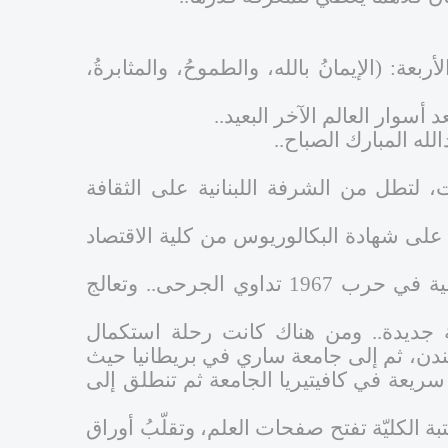
ربعة: (الإيمانُ بالله، والطموحُ، والمثابرةُ،
أسوار العالم الآخر البعيد..
لله المبارك الصباح..
، لتطل من الشرفة اللبنانية على الثقافة
على شهادة البكالوريوس من كلية الاقتصاد
وهناك عاشت في ذروة المد القومي.. ووقفت في الخطوط الأمامية في حرب 1967 تداوي الجرحى.. وتعالج
جديدة.. ومن هناك كانت رحلة استكمال
لندن، ثم إلى جامعة ساري في بريطانيا حيث
ريعة في كافيتيريا الجامعة ثم تنطلق إلى
لكليّة تفتح صفحات العلم، وتقلّبُ أوراق