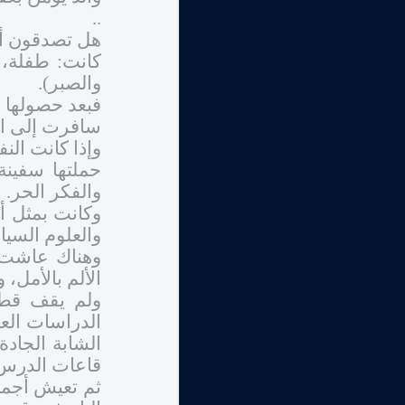
..
هل تصدقون أنها
كانت: طفلة، وز
والصبر).
فبعد حصولها ع
سافرت إلى الخا
وإذا كانت ال
حملتها سفينة
والفكر الحر.
وكانت بمثل أ
والعلوم السياس
الألم بالأمل، و
ولم يقف قطا
الدراسات العل
الشابة الجاد
قاعات الدرس
ثم تعيش أجمل