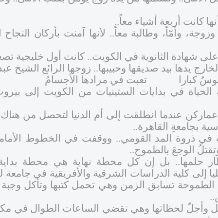
 كانت أربعة أشياء معاً..
وجة، وأمّاً، وطالبة معاً.. لأنها آمنت بأركان النجاح الأ
لى شهادة الثانوية في الكويت.. كانت أول خليجية تصعد 
رج يدها بيد صديقها وحبيبها.. زوجها الرائع الشيخ عبدا
نفوسُ كبارا تعبت في مرادها الأجسامُ
 الحياة في بدايات الستينيات من الكويت إلى بيروت
عماركن عندما انطلقت إلى أم الدنيا لتحصل من هناك 
ية بجامعةِ القاهرة..
تقتلُ الوجعَ بالطموح..
ر حلمها.. بل إن كل محطة نهاية هي محطة بداية 
يا إلى كلية الدراسات الشرقية والأفريقية في جامعة 
ة الطموحة تسابق الزمن وهي تحمل كتبها وتأكل وجبة س
..
 وأجلّ لحظاتها وهي تقضي الساعات الطوال في مكتبة ا