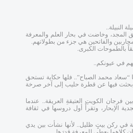
 النبيلة..
ق المجد، وخاضت في بحار العلم والمعرفة
محاربين والفاتحين هي جزء من بطولاتهم.
هقاً بالطموحات الكبرى.
ونهم في عيونكم..
 “سعاد محمد الصباح”.. فلها حكاية تستحق
ة بحثت فيها عن قطرة حليب إلى آخر صرخة
رجان الكويتِ العتيقةِ العريقة.. عندما
ية الإبحار، وتقرأَ أول دروسها في ثقافة
في ركن بيتٍ ظليل.. لأنها نشأت بين يدي
ان كلاهما يعطي للمعرفة قدرَها..