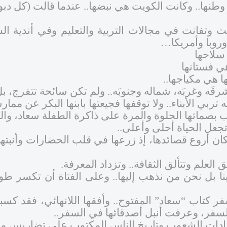
 وطنها.. وكانت الكويت هي نبضها.. عندما قالت (كل دبوس
تفانت في مجالات التربية والتعليم وفي أندية الس
وروبا وأمريكا…
سلاحها
ي فستانها
 هي مكياجها..
قَه وغربَه، شماله وجنوبَه.. ولم تكن سائحة تتفرج، بل 
تربي الأبناء.. ولا توقفها فجيعتها بابنها البكر عن ممار
 بصماتها الحلوة والمرة على ذاكرة الطفلة سعاد، والش
جعل الحياة أحلى وأعلى..
كان أروع قصائدها، إذ زرعها في قلب الحضارات وأنبته
العلم وتتألق الثقافة.. وتزداد المعرفة.
أتينا بل نحن من نذهب إليها.. وعلى الفتاة أن تكسر 
فر كتاب “سعاد” المفتوح.. وأفقها اللانهائي، فقد 
السفر، وعرفت أنبل أصدقائها في السفر..
ات الشعوب وتاريخ الناس المكتوب على تضاريس مد