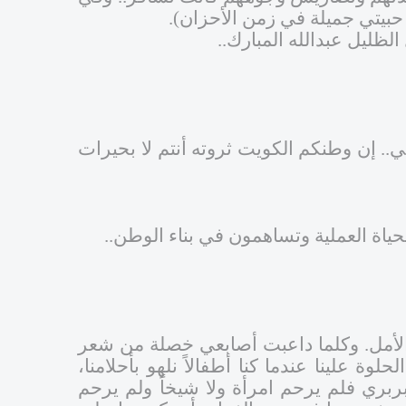
ا حبيتي جميلة في زمن الأحزان).
لظليل عبدالله المبارك..
بي.. إن وطنكم الكويت ثروته أنتم لا بحيرات
حياة العملية وتساهمون في بناء الوطن..
الأمل. وكلما داعبت أصابعي خصلة من شعر
ة علينا عندما كنا أطفالاً نلهو بأحلامنا،
ربري فلم يرحم امرأة ولا شيخاً ولم يرحم