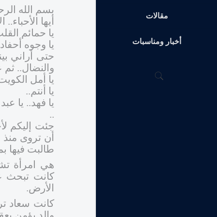
بسم الله الر
مقالات
أيها الأحباء.. ا
يا حمائم القل
أخبار ومناسبات
يا وجوه أحفادي
حتى أراني بي
والنضال.. ثم 
يا أمل الكويت 
يا أنتم..
يا فهد.. يا عب
..
جئت إليكم لأ
أن تروى منذ 
طالبت فيها بم
هي امرأة تشك
كانت تبحث عن
الأرض.
كانت سعاد تر
والد يؤمن بعق