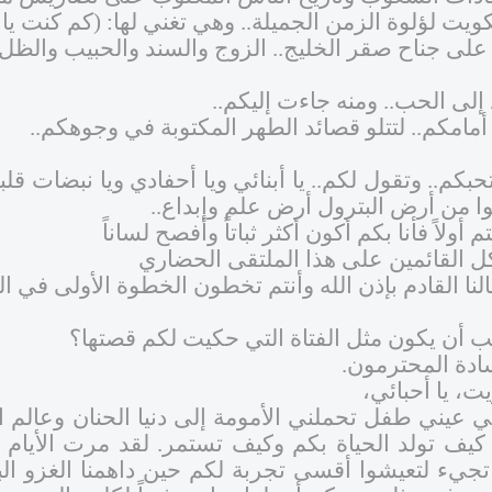
لكويت لؤلوة الزمن الجميلة.. وهي تغني لها: (كم كنت ي
على جناح صقر الخليج.. الزوج والسند والحبيب والظل ا
لى الحب.. ومنه جاءت إليكم..
مامكم.. لتتلو قصائد الطهر المكتوبة في وجوهكم..
حبكم.. وتقول لكم.. يا أبنائي ويا أحفادي ويا نبضات قل
وا من أرض البترول أرض علم وإبداع..
م أولاً فأنا بكم أكون أكثر ثباتاً وأفصح لساناً
ل القائمين على هذا الملتقى الحضاري
نا القادم بإذن الله وأنتم تخطون الخطوة الأولى في ال
 أن يكون مثل الفتاة التي حكيت لكم قصتها؟
ادة المحترمون.
يت، يا أحبائي،
 عيني طفل تحملني الأمومة إلى دنيا الحنان وعالم 
 تولد الحياة بكم وكيف تستمر. لقد مرت الأيام الحلو
 تجيء لتعيشوا أقسى تجربة لكم حين داهمنا الغزو الب