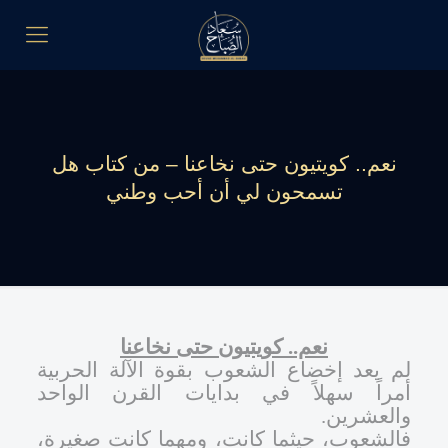
نعم.. كويتيون حتى نخاعنا – من كتاب هل
تسمحون لي أن أحب وطني
نعم.. كويتيون حتى نخاعنا
لم يعد إخضاع الشعوب بقوة الآلة الحربية
أمراً سهلاً في بدايات القرن الواحد
والعشرين
.
فالشعوب، حيثما كانت، ومهما كانت صغيرة،