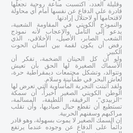
وقليلة العدد، اكتسبت مناعة روحية تجعلها
قادرة على الدفاع عن نفسها أمام أي محاولة
لاقتحامها أو لاحتلال إرادتها
.
والنموذج الكويتي في المقاومة الشعبية،
يدعو إلى التأمل والإعجاب لأنه نموذج
الشعب الصابر، الأصيل، الأخلاقي، الذي
رفض أن يكون لقمة بين أسنان الحوت
الكبير
.
ولو أن كل الحيتان الضخمة، تفكر أن
الأسماك الصغيرة لها الحق بأن تعيش
وتتوالد، وتشكل مجتمعات ديمقراطية حرة،
لعاش البحر في طمأنينة وسلام
.
ولقد أثبتت التجربة المأساوية التي تعرض لها
الوطن الكويتي الصغير أخيراً، أن سمكة
“الزبيدي”، الرقيقة، اللطيفة، المسالمة،
تستطيع أن تقطع حبال صياديها، وأن تقلب
مراكبهم وسفنهم الحربية
.
إن السمك الصغير لا يموت بسهولة، وهو قادر
دائماً على الدفاع عن وجوده عندما يرتفع