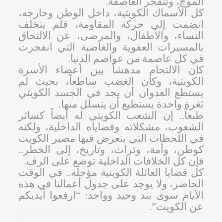
الموج، وتنفجر العاصفة
.
كل الأسماك الكويتية، داخل الوطن وخارجه،
انضمت إلى حركة المقاومة، فلم يتخلف
النساء، والأطفال، والمرضى، عن الالتحاق
بالمسيرات العفوية والغاضبة التي انفجرت
في كل عاصمة من عواصم الدنيا
.
كان الالتحام مدهشاً بين أعضاء الأسرة
الكويتية، وكان الغضب ساطعاً، بحيث لم
يستطع العدوان أن يجد في الجسد الكويتي
ثغرة واحدة يستطيع أن يتسلل منها
.
طبعاً.. إن الشعب الكويتي له أيضاً كسائر
الشعوب، مشكلاته وقضاياه الداخلية، ولكنه
في اللحظات التي يتعرض فيها مصير الكويت
كوطن، وأمة، وتراث، وتاريخ، إلى الخطر..
فإن كل الخلافات الداخلية توضع على الرف
.
كل قضايا العائلة الكويتية مؤجلة.. في الوقت
الحاضر، ولا يوجد على جدول أعمالنا في هذه
الأيام سوى بند وحيد وواحد: “ارفعوا أيديكم
عن الكويت”
.