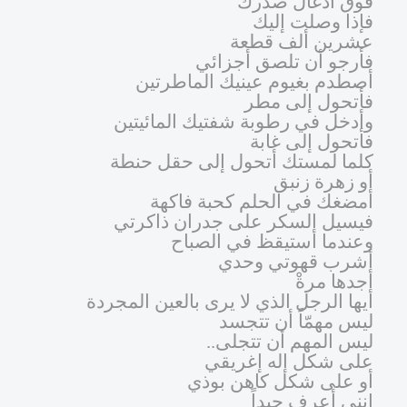
فوق أدغال صدرك
فإذا وصلت إليك
عشرين ألف قطعة
فأرجو أن تلصق أجزائي
أصطدم بغيوم عينيك الماطرتين
فأتحول إلى مطر
وأدخل في رطوبة شفتيك المائيتين
فأتحول إلى غابة
كلما لمستك أتحول إلى حقل حنطة
أو زهرة زنبق
أمضغك في الحلم كحبة فاكهة
فيسيل السكر على جدران ذاكرتي
وعندما أستيقظ في الصباح
أشرب قهوتي وحدي
أجدها مرةْ
أيها الرجل الذي لا يرى بالعين المجردة
ليس مهمّاً أن تتجسد
ليس المهم أن تتجلى..
على شكل إله إغريقي
أو على شكل كاهن بوذي
إنني أعرف جيداً