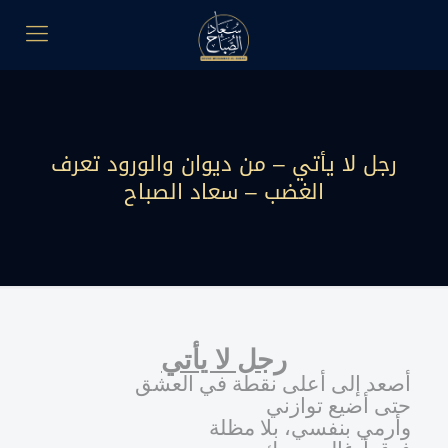
رجل لا يأتي – من ديوان والورود تعرف
الغضب – سعاد الصباح
رجل لا يأتي
أصعد إلى أعلى نقطة في العشق
حتى أضيع توازني
وأرمي بنفسي، بلا مظلة